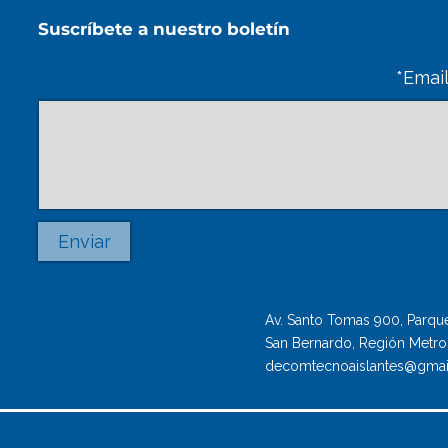
Suscríbete a nuestro boletín
Email
Enviar
Av. Santo Tomas 900, Parque 
San Bernardo, Región Metrop
decomtecnoaislantes@gmai
© 2035 Creado por Mediodía con
Wix.com