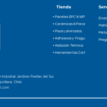
Tienda
Serv
• Paneles SPC & WPC
*
Envío
• Cerámicas & Porcelanatos
Polít
• Pisos Laminados.
Méto
• Adhesivos y Fragues.
Preg
• Aislación Térmica.
​• Herramientas Cortag.
Industrial Jardines Puertas del Sur,
olitana, Chile.
l.com