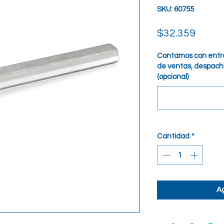
SKU: 60755
Preci
$32.359
Contamos con entre
de ventas, despacho
(opcional)
Cantidad
*
Ag