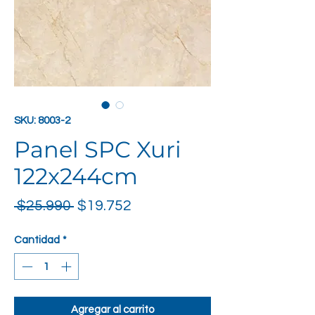
SKU: 8003-2
Panel SPC Xuri
122x244cm
Precio
Precio de oferta
 $25.990 
$19.752
Cantidad
*
Agregar al carrito