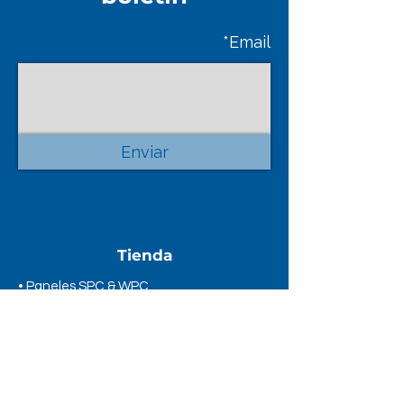
Email*
Enviar
Tienda
• Paneles SPC & WPC
• Cerámicas & Porcelanatos
• Pisos Laminados.
• Adhesivos y Fragues.
• Aislación Térmica.