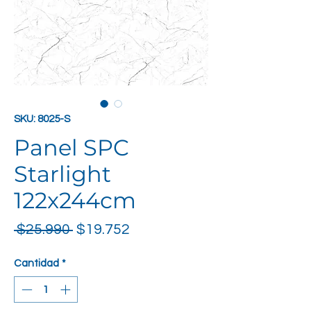
SKU: 8025-S
Panel SPC
Starlight
122x244cm
Precio
Precio de oferta
 $25.990 
$19.752
Cantidad
*