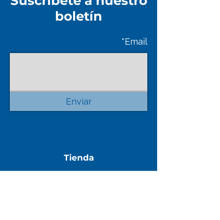
Suscríbete a nuestro
boletín
Email*
Enviar
Tienda
• Paneles SPC & WPC
• Cerámicas & Porcelanatos
• Pisos Laminados.
• Adhesivos y Fragues.