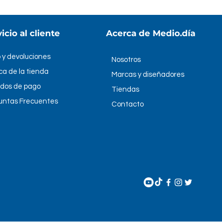
Porcelanato PRO
icio al cliente
Acerca de Medio.día
Brasil
38.00 kgs
 y devoluciones
Nosotros
ica de la tienda
Marcas y diseñadores
2.19 m2
dos de pago
Tiendas
4 palmetas
untas Frecuentes
Contacto
Transito Intenso
remium.com.br/produto/revestim
ficado-ppi86290r