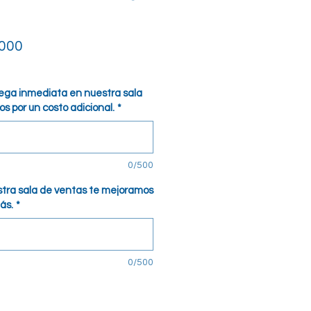
io
Precio de oferta
000
ga inmediata en nuestra sala
s por un costo adicional.
*
0/500
estra sala de ventas te mejoramos
ás.
*
0/500