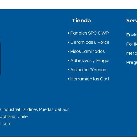
Adhesivo
Recomendado
Tienda
Serv
Pais de Origen
• Paneles SPC & WPC
Peso
*
Envío
• Cerámicas & Porcelanatos
Polít
Rendimiento
• Pisos Laminados.
Méto
Palmetas Caja
• Adhesivos y Fragues.
Preg
• Aislación Térmica.
Grupo 4
​• Herramientas Cortag.
https://www.inoutp
ento-ceramico-reti
Industrial Jardines Puertas del Sur,
olitana, Chile.
l.com