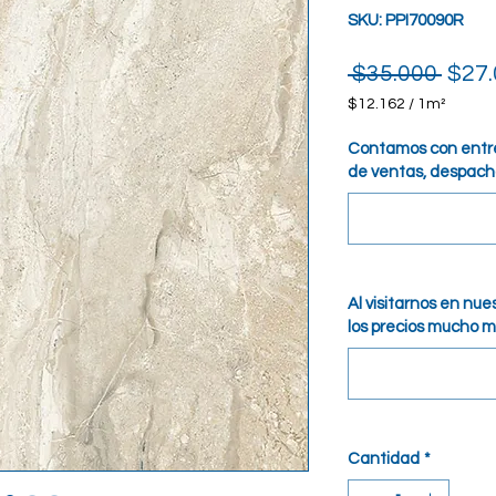
SKU: PPI70090R
Prec
 $35.000 
$27.
$12.162
/
1m²
$12.162
por
Contamos con entre
1
de ventas, despacho
Metro
cuadrado
Al visitarnos en nu
los precios mucho m
Cantidad
*