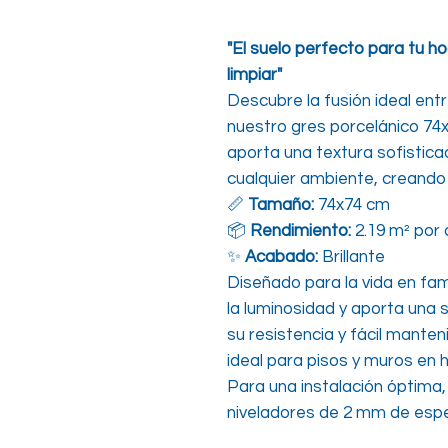
"El suelo perfecto para tu ho
limpiar"
Descubre la fusión ideal entr
nuestro gres porcelánico 74x
aporta una textura sofisticad
cualquier ambiente, creand
📏
Tamaño:
74x74 cm
📦
Rendimiento:
2.19 m² por 
✨
Acabado:
Brillante
Diseñado para la vida en famil
la luminosidad y aporta una 
su resistencia y fácil manten
ideal para pisos y muros en
Para una instalación óptim
niveladores de 2 mm de esp