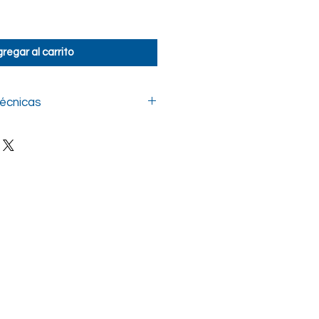
regar al carrito
Técnicas
Caja
Piso/Muro
Mate
Ligera
ada
2 mm
les
6 caras