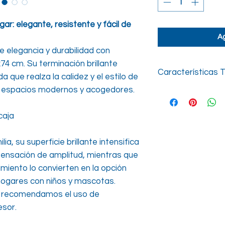
gar: elegante, resistente y fácil de
Ag
e elegancia y durabilidad con
74 cm. Su terminación brillante
Características 
a que realza la calidez y el estilo de
o espacios modernos y acogedores.
Presentación
caja
Uso
Terminación
ia, su superficie brillante intensifica
sensación de amplitud, mientras que
Variación
imiento lo convierten en la opción
 hogares con niños y mascotas.
Junta Recomend
a, recomendamos el uso de
Graficas Disponib
esor.