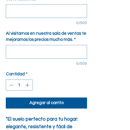
cuadrado
0/500
Al visitarnos en nuestra sala de ventas te
mejoramos los precios mucho más.
*
0/500
Cantidad
*
Agregar al carrito
"El suelo perfecto para tu hogar:
elegante, resistente y fácil de