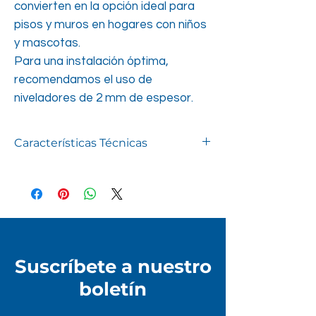
convierten en la opción ideal para
pisos y muros en hogares con niños
y mascotas.
Para una instalación óptima,
recomendamos el uso de
niveladores de 2 mm de espesor.
Características Técnicas
Presentación
Caja
Uso
Piso/Muro
Terminación
Brillante
Suscríbete a nuestro
Variación
Ligera
boletín
Junta
2 mm
Recomendada