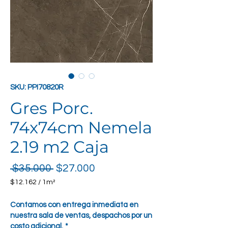
SKU: PPI70820R
Gres Porc.
74x74cm Nemela
2.19 m2 Caja
Precio
Precio de oferta
 $35.000 
$27.000
$12.162
/
1m²
$12.162
por
Contamos con entrega inmediata en
1
nuestra sala de ventas, despachos por un
Metro
costo adicional.
*