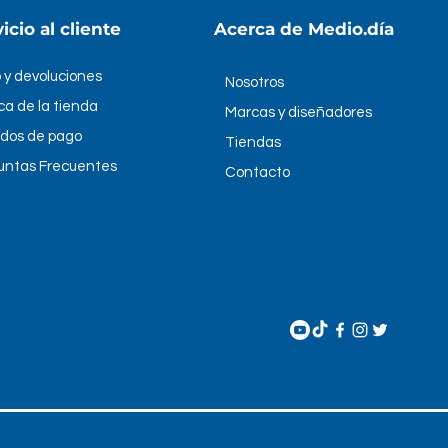
60108
icio al cliente
Acerca de Medio.día
7897451468823
 y devoluciones
Nosotros
ica de la tienda
/es/producto/brocas-de-
Marcas y diseñadores
to-para-taladro/#info
dos de pago
Tiendas
untas Frecuentes
Contacto