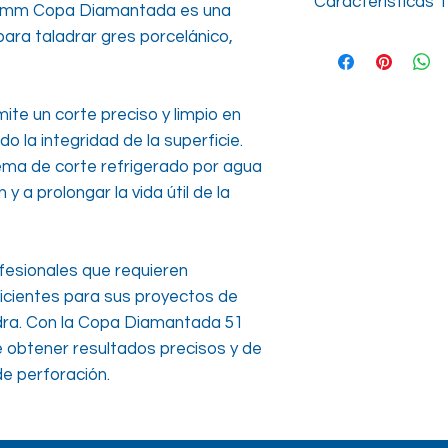
Características 
1 mm Copa Diamantada es una
para taladrar gres porcelánico,
mm
Segmentos
ite un corte preciso y limpio en
Diamantados
 la integridad de la superficie.
Ranhuras no Corp
ema de corte refrigerado por agua
 y a prolongar la vida útil de la
Haste
Profundidade de 
fesionales que requieren
RPM
icientes para sus proyectos de
edra. Con la Copa Diamantada 51
Altura
 obtener resultados precisos y de
de perforación.
Longitud
Indicación