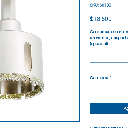
SKU: 60108
Preci
$18.500
Contamos con entre
de ventas, despacho
(opcional)
Cantidad
*
Ag