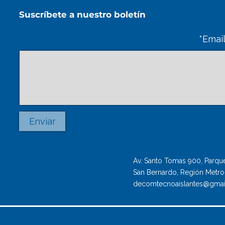
Suscríbete a nuestro boletín
Email
Enviar
Av. Santo Tomas 900, Parque 
San Bernardo, Región Metrop
decomtecnoaislantes@gmai
© 2035 Creado por Mediodía con
Wix.com