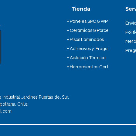
SKU
Tienda
Serv
EAN
• Paneles SPC & WPC
*
Envío
Información:
• Cerámicas & Porcelanatos
Polít
https://cortag.com
• Pisos Laminados.
diamante-porcelana
Méto
• Adhesivos y Fragues.
Preg
• Aislación Térmica.
​• Herramientas Cortag.
Industrial Jardines Puertas del Sur,
olitana, Chile.
l.com