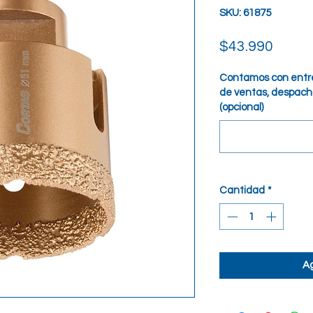
SKU: 61875
Preci
$43.990
Contamos con entre
de ventas, despacho
(opcional)
Cantidad
*
Ag