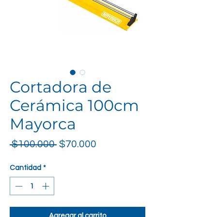
Cortadora de
Cerámica 100cm
Mayorca
Precio
Precio de oferta
 $100.000 
$70.000
Cantidad
*
Agregar al carrito