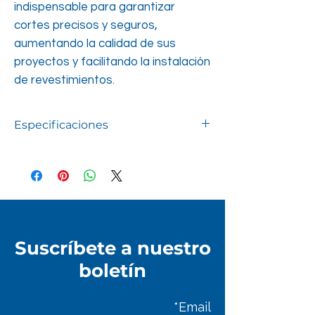
indispensable para garantizar
cortes precisos y seguros,
aumentando la calidad de sus
proyectos y facilitando la instalación
de revestimientos.
Especificaciones
Especificaciones técnicas:
- Marca: Mayorca
- Modelo: CM1000
- Capacidad de corte lineal: 100cm
- Capacidad de corte (espesor): 10 mm
- Facilidad de uso con sistema de
Suscríbete a nuestro
palanca para aplicar una presión precisa.
- Diseñado para cortes precisos y limpios,
boletín
asegurando medidas exactas y un
acabado de calidad.
Email*
Ventajas: