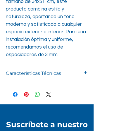
tamaño de 34x51 cm, este
producto combina estilo y
naturaleza, aportando un tono
moderno y sofisticado a cualquier
espacio exterior e interior. Para una
instalación óptima y uniforme,
recomendamos el uso de
espaciadores de 3 mm.
Características Técnicas
Presentación
Caja
Uso
Piso / Muro
Terminación
Granillada
Suscríbete a nuestro
Variación
Moderada