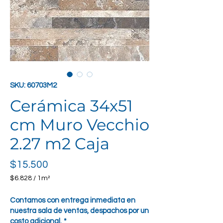
SKU: 60703M2
Cerámica 34x51
cm Muro Vecchio
2.27 m2 Caja
Precio
$15.500
$6.828
/
1m²
$6.828
por
Contamos con entrega inmediata en
1
nuestra sala de ventas, despachos por un
Metro
costo adicional.
*