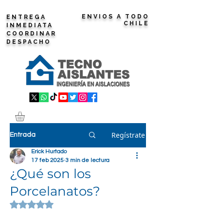
ENVIOS A TODO
ENTREGA
CHILE
INMEDIATA
COORDINAR
DESPACHO
Regístrate
Entrada
Erick Hurtado
17 feb 2025
3 min de lectura
¿Qué son los
Porcelanatos?
Obtuvo NaN de 5 estrellas.